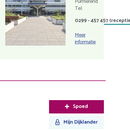
Purmerend
Nederland
0299 - 457 457 (recepti
Meer
informatie
over
Purmerend
Spoed
Mijn Dijklander