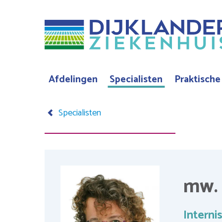
Overslaan
en
naar
de
inhoud
Afdelingen
Specialisten
Praktische
Hoofdnavigatie
gaan
Specialisten
Kruimelpad
mw. 
Interni