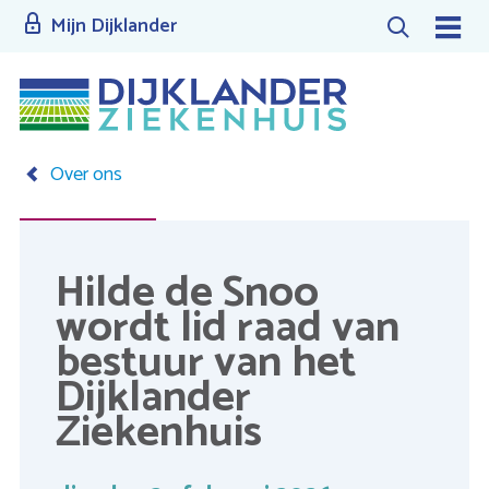
Overslaan
Mijn Dijklander
Zoeken
Menu
en
naar
de
inhoud
Over ons
gaan
Kruimelpad
Hilde de Snoo
wordt lid raad van
bestuur van het
Dijklander
Ziekenhuis