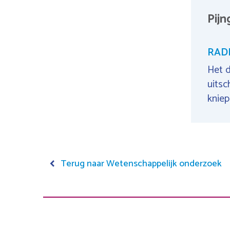
Pij
RADI
Het d
uitsc
kniep
Terug naar Wetenschappelijk onderzoek