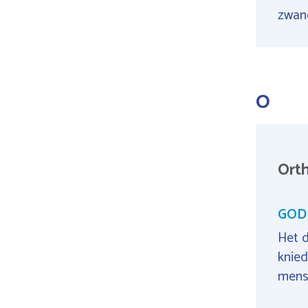
zwan
O
Ort
GODI
Het d
knied
mense