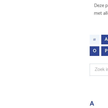
Deze p
met all
#
A
O
P
A