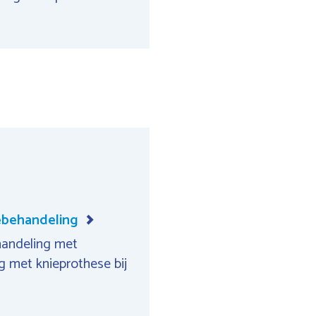
ebehandeling
handeling met
g met knieprothese bij