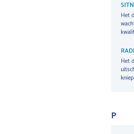
SITN
Het d
wacht
kwali
RADI
Het d
uitsc
kniep
P