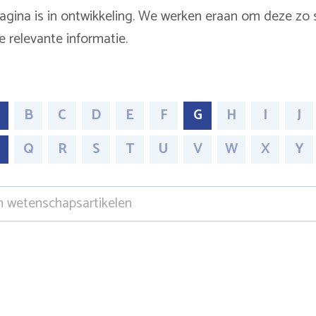
agina is in ontwikkeling. We werken eraan om deze zo s
e relevante informatie.
B
C
D
E
F
G
H
I
J
Q
R
S
T
U
V
W
X
Y