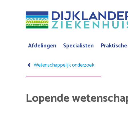
Overslaan
en
naar
de
inhoud
Afdelingen
Specialisten
Praktische
Hoofdnavigatie
gaan
Wetenschappelijk onderzoek
Kruimelpad
Lopende wetenschap