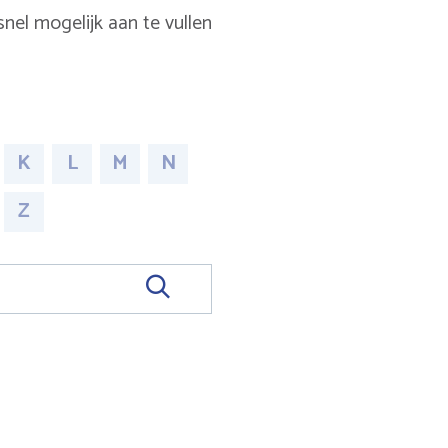
nel mogelijk aan te vullen
K
L
M
N
Z