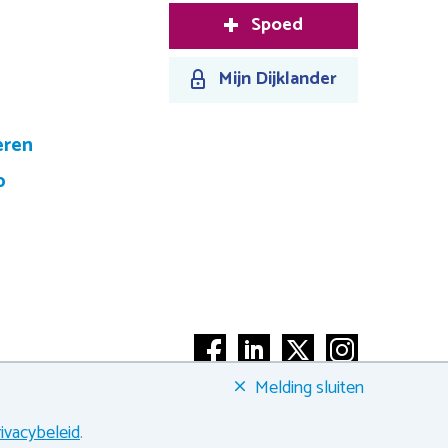
Spoed
Mijn Dijklander
eren
p
Melding sluiten
Heeft u een vraag?
rivacybeleid
.