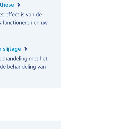
othese
t effect is van de
ks functioneren en uw
slijtage
 behandeling met het
j de behandeling van