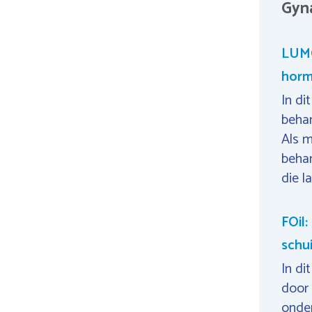
Gyn
LUMO
horm
In di
behan
Als m
behan
die l
FOil
schu
In di
door
onder