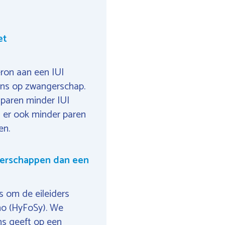
et
ron aan een IUI
ans op zwangerschap.
 paren minder IUI
 er ook minder paren
en.
gerschappen dan een
s om de eileiders
ho (HyFoSy). We
ns geeft op een