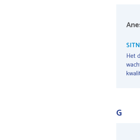
Anes
SITN
Het d
wacht
kwali
G