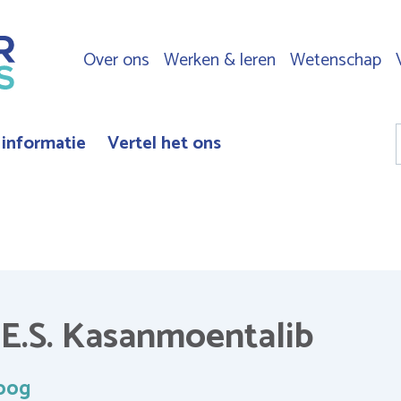
Over ons
Werken & leren
Wetenschap
Top
navigation
 informatie
Vertel het ons
E.S. Kasanmoentalib
oog