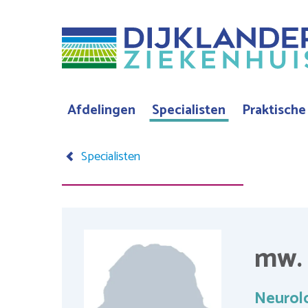
Overslaan
en
naar
de
inhoud
Afdelingen
Specialisten
Praktische
Hoofdnavigatie
gaan
Specialisten
Kruimelpad
mw. 
Neurol