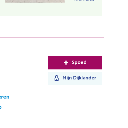
Purmerend
Spoed
Mijn Dijklander
eren
p