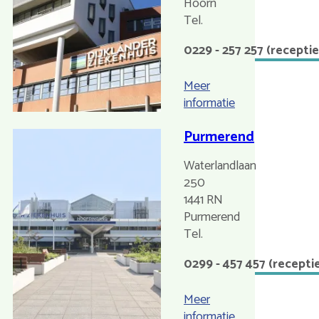
Hoorn
Nederland
0229 - 257 257 (receptie
Meer
informatie
over
Hoorn
Purmerend
Waterlandlaan
250
1441 RN
Purmerend
Nederland
0299 - 457 457 (recepti
Meer
informatie
over